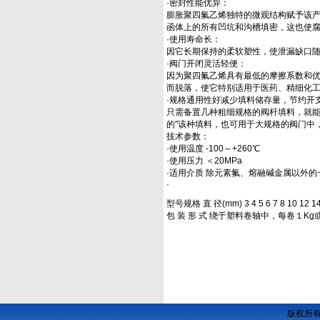
·密封性能优异：
膨胀聚四氟乙烯独特的微观结构赋予该
函体上的所有凹坑和沟槽填密，这也使
·使用寿命长：
因它长期保持的柔软塑性，使泄漏缺口
·阀门开闭灵活轻便：
因为聚四氟乙烯具有最低的摩擦系数和优
而脱落，使它特别适用于医药、精细化
·规格通用性好减少填料储存量，节约开
只需备置几种粗细规格的阀杆填料，就
的"该种填料，也可用于大规格的阀门中
技术参数：
·使用温度 -100～+260℃
·使用压力 ＜20MPa
·适用介质 除元素氟、熔融碱金属以外
·
型号规格 直 径(mm) 3 4 5 6 7 8 10 12 14
包 装 形 式 绕于塑料卷轴中，每卷１Kg
版权所