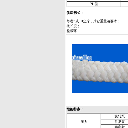
PH值
供应形式：
每卷5或10公斤，其它重量请要求；
按长度；
盘根环
性能特点：
旋转泵
压力
往复泵
静密封