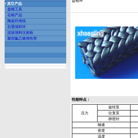
盘根环
其它产品
盘根工具
石棉产品
陶瓷纤维纸
石墨填料环
泥状填料注射枪
聚四氟乙烯弹性带
性能特点：
旋转泵
压力
往复泵
静密封
轴速
密度
温度