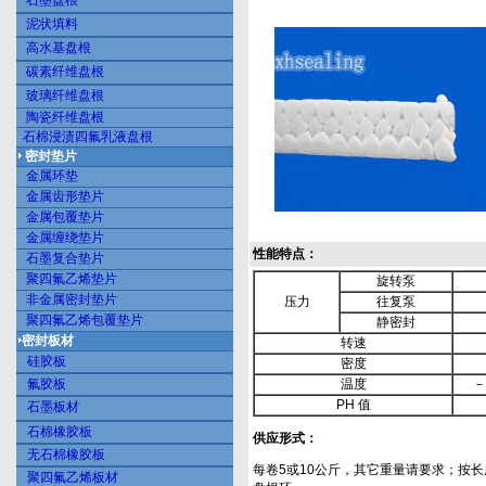
石墨盘根
泥状填料
高水基盘根
碳素纤维盘根
玻璃纤维盘根
陶瓷纤维盘根
石棉浸渍四氟乳液盘根
密封垫片
金属环垫
金属齿形垫片
金属包覆垫片
金属缠绕垫片
性能特点：
石墨复合垫片
聚四氟乙烯垫片
旋转泵
非金属密封垫片
压力
往复泵
聚四氟乙烯包覆垫片
静密封
密封板材
转速
硅胶板
密度
氟胶板
温度
－
PH 值
石墨板材
石棉橡胶板
供应形式：
无石棉橡胶板
每卷5或10公斤，其它重量请要求；按长
聚四氟乙烯板材