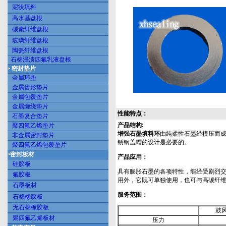
泥状填料
高水基盘根
碳素纤维盘根
玻璃纤维盘根
陶瓷纤维盘根
石棉浸渍四氟乳液盘根
密封垫片
金属环垫
金属齿形垫片
金属包覆垫片
金属缠绕垫片
性能特点：
石墨复合垫片
产品结构
:
聚四氟乙烯垫片
增强石墨填料环
由纯柔性石墨经模压而
非金属密封垫片
锈钢盖帽的设计是必要的。
聚四氟乙烯包覆垫片
密封板材
产品应用：
硅胶板
具有膨胀石墨的各项特性，能经受剧烈
氟胶板
用外，它既可单独使用，也可与高碳纤
石墨板材
服务范围：
石棉橡胶板
无石棉橡胶板
鼓
聚四氟乙烯板材
压力