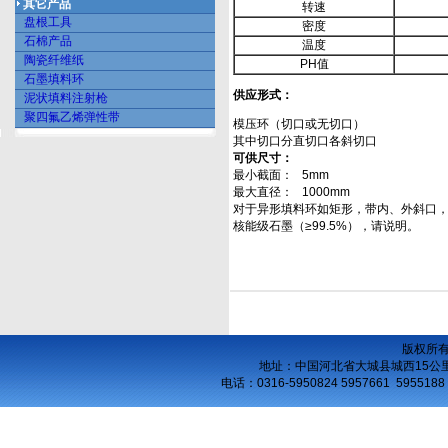
其它产品
转速
盘根工具
密度
石棉产品
温度
陶瓷纤维纸
PH值
石墨填料环
供应形式：
泥状填料注射枪
聚四氟乙烯弹性带
模压环（切口或无切口）
其中切口分直切口各斜切口
可供尺寸：
最小截面： 5mm
最大直径： 1000mm
对于异形填料环如矩形，带内、外斜口
核能级石墨（≥99.5%），请说明。
版权所
地址：中国河北省大城县城西15公
电话：
0316-5950824 5957661 5955188