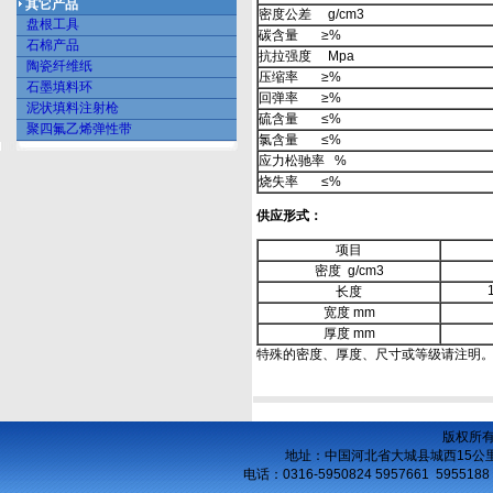
其它产品
密度公差 g/cm3
盘根工具
碳含量 ≥%
石棉产品
抗拉强度 Mpa
陶瓷纤维纸
压缩率 ≥%
石墨填料环
回弹率 ≥%
泥状填料注射枪
硫含量 ≤%
聚四氟乙烯弹性带
氯含量 ≤%
应力松驰率 %
烧失率 ≤%
供应形式：
项目
密度 g/cm3
长度
宽度 mm
厚度 mm
特殊的密度、厚度、尺寸或等级请注明
版权所
地址：中国河北省大城县城西15公
电话：
0316-5950824 5957661 5955188