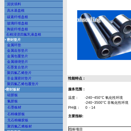
泥状填料
高水基盘根
碳素纤维盘根
玻璃纤维盘根
陶瓷纤维盘根
石棉浸渍四氟乳液盘根
密封垫片
金属环垫
金属齿形垫片
金属包覆垫片
金属缠绕垫片
石墨复合垫片
聚四氟乙烯垫片
非金属密封垫片
性能特点：
聚四氟乙烯包覆垫片
服务范围：
密封板材
硅胶板
温度： -240~450°C 氧化性环境
氟胶板
-240~3500°C 非氧化性环境
石墨板材
PH值： 0 - 14
石棉橡胶板
主要指标
:
无石棉橡胶板
聚四氟乙烯板材
指标项目